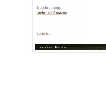
Beschreibung:
mehr bei Amazon
zurück...
StartupOne | IT-Services