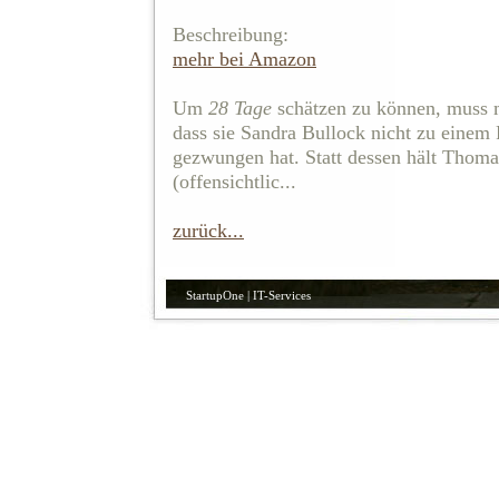
Beschreibung:
mehr bei Amazon
Um
28 Tage
schätzen zu können, muss m
dass sie Sandra Bullock nicht zu ein
gezwungen hat. Statt dessen hält Thom
(offensichtlic...
zurück...
StartupOne | IT-Services