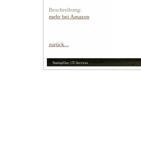
Beschreibung:
mehr bei Amazon
zurück...
StartupOne | IT-Services