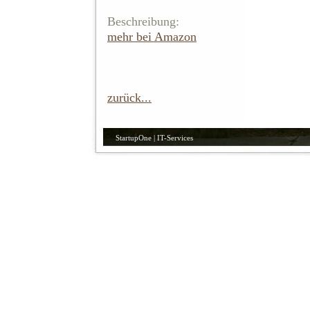
Beschreibung:
mehr bei Amazon
zurück...
StartupOne | IT-Services