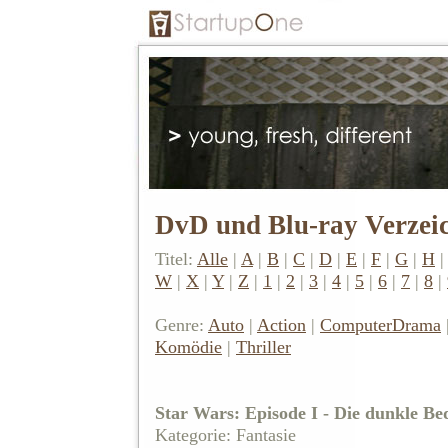
DvD und Blu-ray Verzei
Titel:
Alle
|
A
|
B
|
C
|
D
|
E
|
F
|
G
|
H
W
|
X
|
Y
|
Z
|
1
|
2
|
3
|
4
|
5
|
6
|
7
|
8
|
Genre:
Auto
|
Action
|
Computer
Drama
Komödie
|
Thriller
Star Wars: Episode I - Die dunkle B
Kategorie: Fantasie