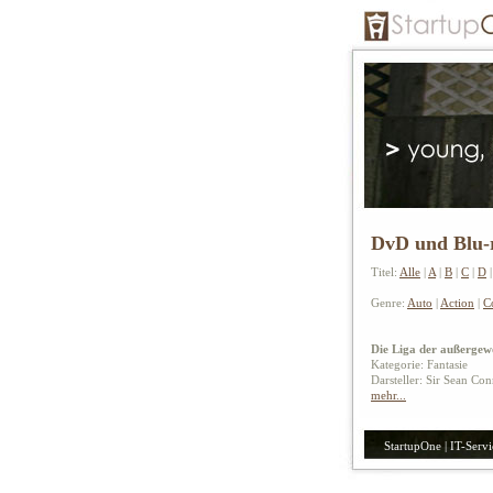
DvD und Blu-r
Titel:
Alle
|
A
|
B
|
C
|
D
Genre:
Auto
|
Action
|
C
Die Liga der außergew
Kategorie: Fantasie
Darsteller: Sir Sean C
mehr...
StartupOne | IT-Servi