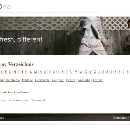
ay Verzeichnis
|
E
|
F
|
G
|
H
|
I
|
J
|
K
|
L
|
M
|
N
|
O
|
P
|
Q
|
R
|
S
|
T
|
U
|
V
|
W
|
X
|
Y
|
Z
|
1
|
2
|
3
|
4
|
5
|
6
|
7
|
8
omputer
Drama
|
Fantasie
|
Geschichte
|
Gangster
|
Horror
|
Komödie
|
Thriller
öhnlichen Gentlemen
onnery Shane West Stuart Townsend
ces
Impressum
|