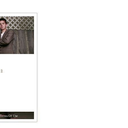
|
9
Terms Of Use