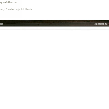
ng auf Alcatraz
nnery Nicolas Cage Ed Harris
ces
Impressum
|