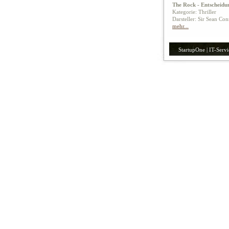
The Rock - Entscheidu
Kategorie: Thriller
Darsteller: Sir Sean Co
mehr...
StartupOne | IT-Servi