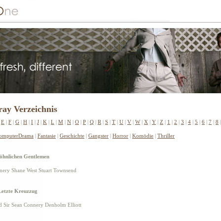
ay Verzeichnis
|
E
|
F
|
G
|
H
|
I
|
J
|
K
|
L
|
M
|
N
|
O
|
P
|
Q
|
R
|
S
|
T
|
U
|
V
|
W
|
X
|
Y
|
Z
|
1
|
2
|
3
|
4
|
5
|
6
|
7
|
8
omputer
Drama
|
Fantasie
|
Geschichte
|
Gangster
|
Horror
|
Komödie
|
Thriller
öhnlichen Gentlemen
onnery Shane West Stuart Townsend
 Letzte Kreuzzug
rd Sir Sean Connery Denholm Elliott