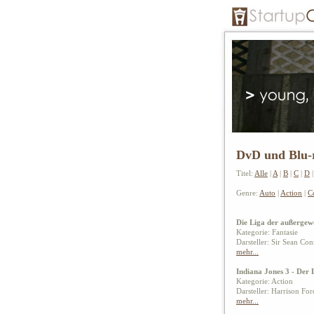
DvD und Blu-r
Titel:
Alle
|
A
|
B
|
C
|
D
Genre:
Auto
|
Action
|
C
Die Liga der außergew
Kategorie: Fantasie
Darsteller: Sir Sean C
mehr...
Indiana Jones 3 - Der
Kategorie: Action
Darsteller: Harrison Fo
mehr...