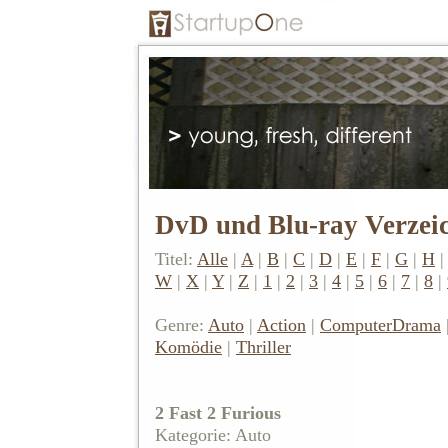
DvD und Blu-ray Verzei
Titel:
Alle
|
A
|
B
|
C
|
D
|
E
|
F
|
G
|
H
W
|
X
|
Y
|
Z
|
1
|
2
|
3
|
4
|
5
|
6
|
7
|
8
|
Genre:
Auto
|
Action
|
Computer
Drama
Komödie
|
Thriller
2 Fast 2 Furious
Kategorie: Auto