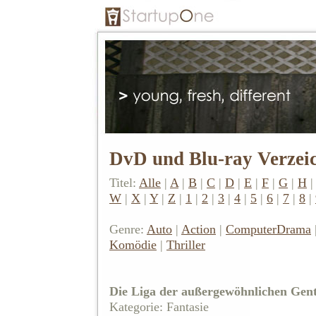
DvD und Blu-ray Verzei
Titel:
Alle
|
A
|
B
|
C
|
D
|
E
|
F
|
G
|
H
W
|
X
|
Y
|
Z
|
1
|
2
|
3
|
4
|
5
|
6
|
7
|
8
|
Genre:
Auto
|
Action
|
Computer
Drama
Komödie
|
Thriller
Die Liga der außergewöhnlichen Gen
Kategorie: Fantasie